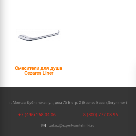
Смесители для душа
Cezares Liner
г. Москва Дубнинская ул., дом 75 Б стр. 2 (Бизнес База «Дегунино»)
+7 (495) 268-04-06
8 (800) 777-08-96
zakaz@expert-santehniki.ru