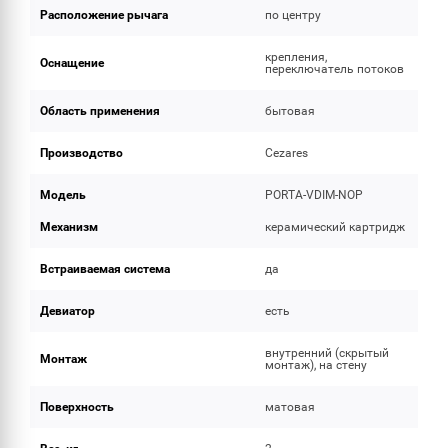
Расположение рычага
по центру
крепления,
Оснащение
переключатель потоков
Область применения
бытовая
Производство
Cezares
Модель
PORTA-VDIM-NOP
Механизм
керамический картридж
Встраиваемая система
да
Девиатор
есть
внутренний (скрытый
Монтаж
монтаж), на стену
Поверхность
матовая