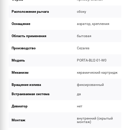
Расположение рычага
сбоку
Оснащение
аэратор, крепления
Область применения
бытовая
Производство
Cezares
Модель
PORTA-BLI2-01-W0
Механизм
керамический картридж
Вращение излива
фиксированный
Встраиваемая система
да
Девиатор
нет
внутренний (скрытый
Монтаж
монтаж)