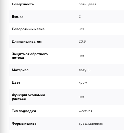
Поверхность
глянцевая
Вес, кг
2
Поворотный излив
нет
Длина излива, см
20.9
Защита от обратного
нет
потока
Материал
латунь
Цвет
хром
Функция экономии
нет
расхода
Тип подводки
жесткая
Форма излива
традиционная