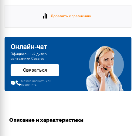
Добавить к сравнению
Онлайн-чат
Официальный дилер
сантехники Cezares
Связаться
Можно написать или
позвонить
Описание и характеристики