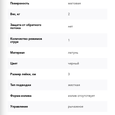
Поверхность
матовая
Вес, кг
2
Защита от обратного
нет
потока
Количество режимов
1
струи
Материал
латунь
Цвет
черный
Размер лейки, см
3
Тип подводки
жесткая
Форма излива
излив отсутствует
Управление
рычажное