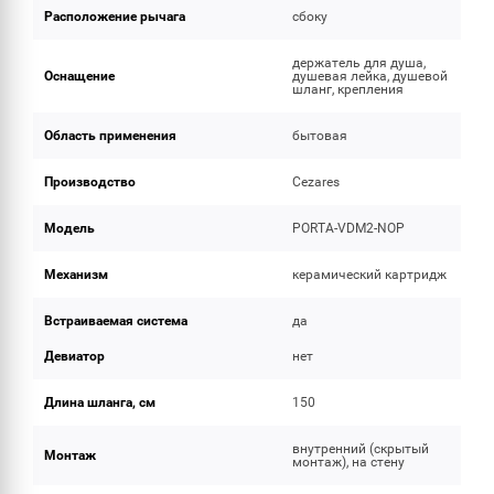
Расположение рычага
сбоку
держатель для душа,
Оснащение
душевая лейка, душевой
шланг, крепления
Область применения
бытовая
Производство
Cezares
Модель
PORTA-VDM2-NOP
Механизм
керамический картридж
Встраиваемая система
да
Девиатор
нет
Длина шланга, см
150
внутренний (скрытый
Монтаж
монтаж), на стену