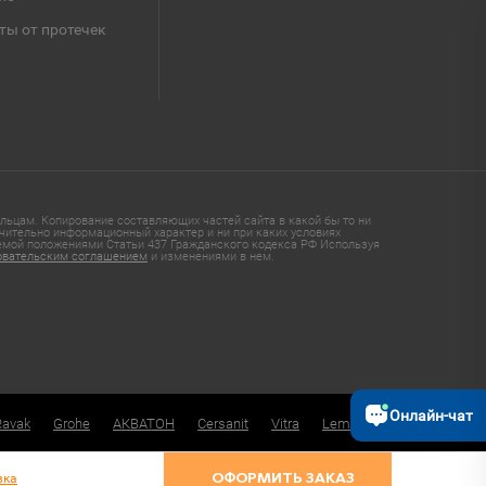
ты от протечек
ьцам. Копирование составляющих частей сайта в какой бы то ни
чительно информационный характер и ни при каких условиях
яемой положениями Статьи 437 Гражданского кодекса РФ Используя
овательским соглашением
и изменениями в нем.
Онлайн-чат
Ravak
Grohe
АКВАТОН
Cersanit
Vitra
Lemark
вка
ОФОРМИТЬ ЗАКАЗ