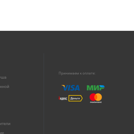
Принимаем к оплате:
уша
анной
ители
ие