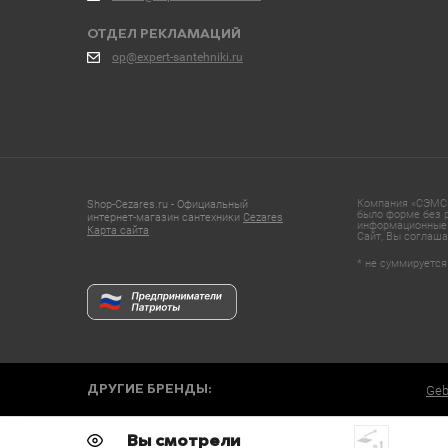
ОТДЕЛ РЕКЛАМАЦИЙ
op@expert-santehniki.ru
Компания «СЭМС»
Shop-Cezares.ru - Официальный
было форме без р
интернет-магазин сантехники
Cezares
информационные 
Карта сайта
Сайт, Вы соглаша
* не суммируется
ДРУГИЕ БРЕНДЫ:
Geb
Вы смотрели