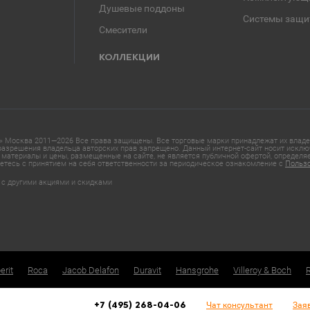
Душевые поддоны
Системы защи
Смесители
КОЛЛЕКЦИИ
 Москва 2011—2026 Все права защищены. Все торговые марки принадлежат их владел
азрешения владельца авторских прав запрещено. Данный интернет-сайт носит исклю
материалы и цены, размещенные на сайте, не является публичной офертой, определ
етесь с принятием на себя ответственности за периодическое ознакомление с
Польз
 с другими акциями и скидками
erit
Roca
Jacob Delafon
Duravit
Hansgrohe
Villeroy & Boch
Чат консультант
Зая
+7 (495) 268-04-06