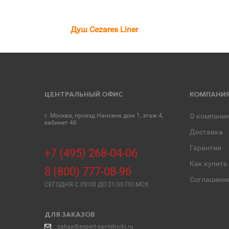
Душ Cezares Liner
ЦЕНТРАЛЬНЫЙ ОФИС
КОМПАНИ
г. Москва, проезд Нансена дом 1, этаж 4,
О компани
кабинет 46
Доставка
Гарантии
+7 (495) 268-04-06
Как купить
8 (800) 777-08-96
Соглашени
СЕГОДНЯ C 09:00 ДО 21:00 ПО МСК
ДЛЯ ЗАКАЗОВ
zakaz@expert-santehniki.ru