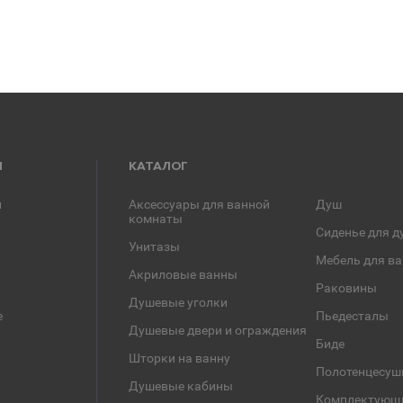
Я
КАТАЛОГ
и
Аксессуары для ванной
Душ
комнаты
Сиденье для д
Унитазы
Мебель для в
Акриловые ванны
Раковины
Душевые уголки
е
Пьедесталы
Душевые двери и ограждения
Биде
Шторки на ванну
Полотенцесуш
Душевые кабины
Комплектующ