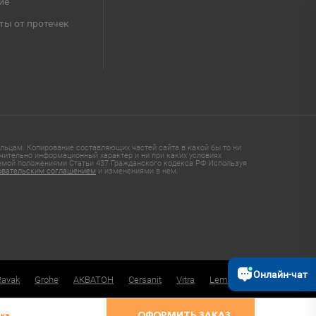
ие
ты от протечек
ьцам. Копирование составляющих частей сайта в какой бы то ни
чительно информационный характер и ни при каких условиях
яемой положениями Статьи 437 Гражданского кодекса РФ Используя
овательским соглашением
и изменениями в нем.
Онлайн-чат
Ravak
Grohe
АКВАТОН
Cersanit
Vitra
Lemark
ка
ОФОРМИТЬ ЗАКАЗ