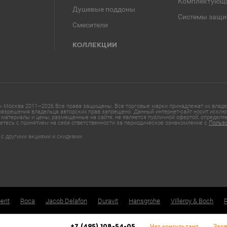
Комплектующ
Душевые поддоны
Системы защи
Смесители
КОЛЛЕКЦИИ
 Москва 2011—2026 Все права защищены. Все торговые марки принадлежат их владел
азрешения владельца авторских прав запрещено. Данный интернет-сайт носит исклю
материалы и цены, размещенные на сайте, не является публичной офертой, определ
етесь с принятием на себя ответственности за периодическое ознакомление с
Польз
 с другими акциями и скидками
erit
Roca
Jacob Delafon
Duravit
Hansgrohe
Villeroy & Boch
Чат консультант
Заяв