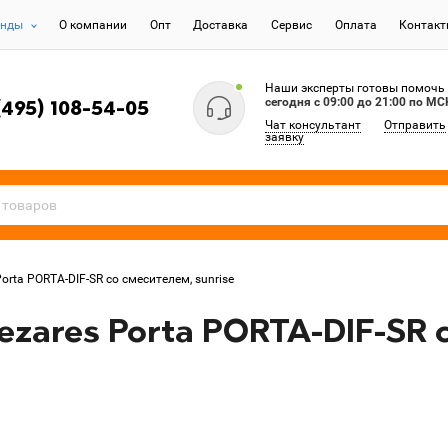
енды
О компании
Опт
Доставка
Сервис
Оплата
Контак
Наши эксперты готовы помочь
сегодня c 09:00 до 21:00 по МС
(495) 108-54-05
Чат консультант
Отправить
заявку
orta PORTA-DIF-SR со смесителем, sunrise
zares Porta PORTA-DIF-SR 