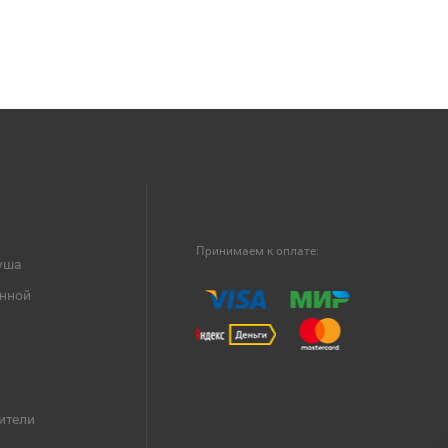
Принимаем к оплате:
уша
анной
ители