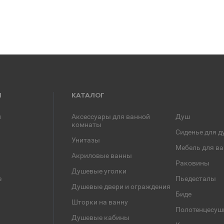
Я
КАТАЛОГ
и
Аксессуары для ванной
Душ
комнаты
Сиденье для д
Унитазы
Мебель для в
Акриловые ванны
Раковины
Душевые уголки
е
Пьедесталы
Душевые двери и ограждения
Биде
Шторки на ванну
Полотенцесуш
Душевые кабины