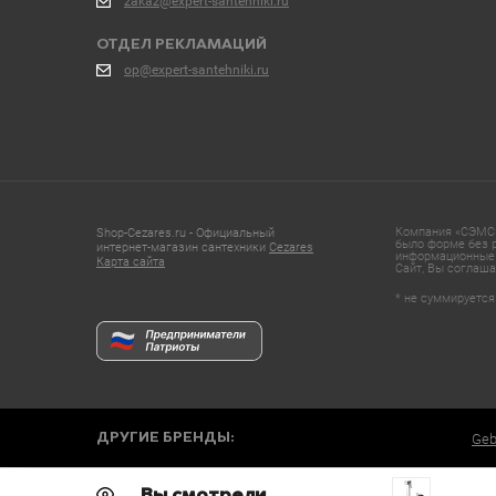
zakaz@expert-santehniki.ru
ОТДЕЛ РЕКЛАМАЦИЙ
op@expert-santehniki.ru
Компания «СЭМС»
Shop-Cezares.ru - Официальный
было форме без р
интернет-магазин сантехники
Cezares
информационные 
Карта сайта
Сайт, Вы соглаша
* не суммируется
ДРУГИЕ БРЕНДЫ:
Geb