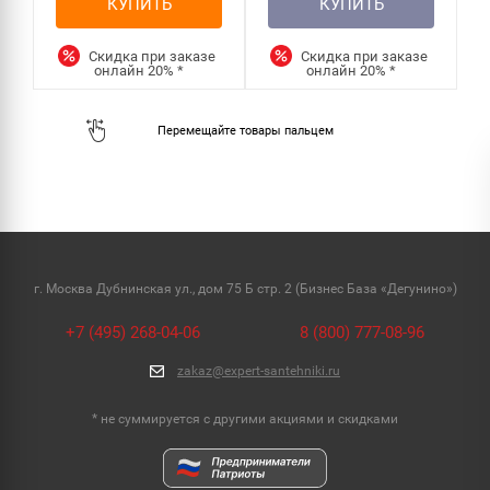
КУПИТЬ
КУПИТЬ
Скидка при заказе
Скидка при заказе
онлайн
20%
*
онлайн
20%
*
г. Москва Дубнинская ул., дом 75 Б стр. 2 (Бизнес База «Дегунино»)
+7 (495) 268-04-06
8 (800) 777-08-96
zakaz@expert-santehniki.ru
* не суммируется с другими акциями и скидками