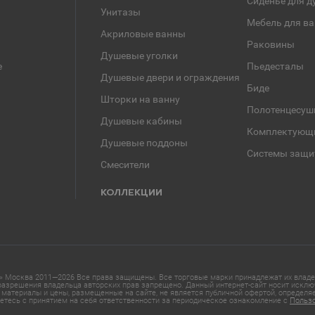
Сиденье для д
Унитазы
Мебель для в
Акриловые ванны
Раковины
Душевые уголки
е
Пьедесталы
Душевые двери и ограждения
Биде
Шторки на ванну
Полотенцесуш
Душевые кабины
Комплектующ
Душевые поддоны
Системы защи
Смесители
КОЛЛЕКЦИИ
 Москва 2011—2026 Все права защищены. Все торговые марки принадлежат их владел
азрешения владельца авторских прав запрещено. Данный интернет-сайт носит исклю
материалы и цены, размещенные на сайте, не является публичной офертой, определ
етесь с принятием на себя ответственности за периодическое ознакомление с
Польз