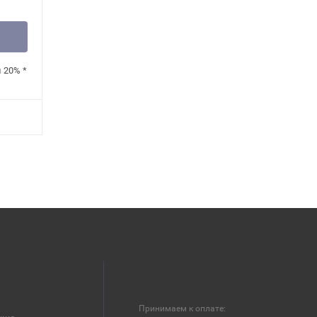
н
20%
*
Принимаем к оплате: