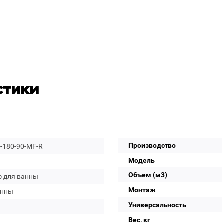
стики
Производство
-180-90-MF-R
Модель
Объем (м3)
с для ванны
Монтаж
анны
Универсальность
Вес, кг