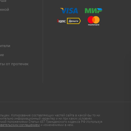
уша
анной
ители
ие
ты от протечек
ьцам. Копирование составляющих частей сайта в какой бы то ни
чительно информационный характер и ни при каких условиях
яемой положениями Статьи 437 Гражданского кодекса РФ Используя
овательским соглашением
и изменениями в нем.