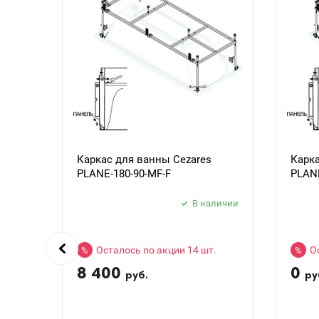
Каркас для ванны Cezares
Карка
PLANE-180-90-MF-F
PLANE
В наличии
Осталось по акции 14 шт.
О
%
%
8 400
0
руб.
ру