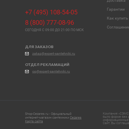
Доставка
Гарантии
+7 (495) 108-54-05
Как купить
8 (800) 777-08-96
Соглашени
СЕГОДНЯ C 09:00 ДО 21:00 ПО МСК
ДЛЯ ЗАКАЗОВ
zakaz@expert-santehniki.ru
ОТДЕЛ РЕКЛАМАЦИЙ
op@expert-santehniki.ru
Компания «СЭМС»
Shop-Cezares.ru - Официальный
было форме без р
интернет-магазин сантехники
Cezares
информационные 
Карта сайта
Сайт, Вы соглаша