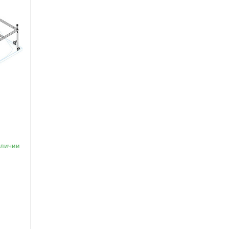
s
аличии