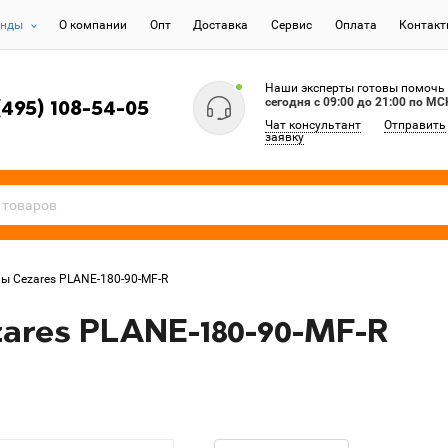
енды
О компании
Опт
Доставка
Сервис
Оплата
Контак
Наши эксперты готовы помочь
сегодня c 09:00 до 21:00 по МС
(495) 108-54-05
Чат консультант
Отправить
заявку
ы Cezares PLANE-180-90-MF-R
ares PLANE-180-90-MF-R