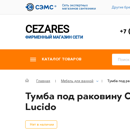
Cеть экспертных
Другие бр
магазинов сантехники
CEZARES
+7 
ФИРМЕННЫЙ МАГАЗИН СЕТИ
КАТАЛОГ ТОВАРОВ
Главная
Мебель для ванной
Тумба под ра
Тумба под раковину C
Lucido
Нет в наличии