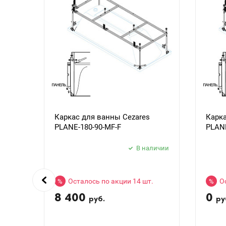
Каркас для ванны Cezares
Карка
PLANE-180-90-MF-F
PLANE
В наличии
Осталось по акции 14 шт.
О
%
%
8 400
0
руб.
ру