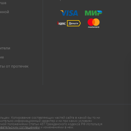
уша
анной
ители
ие
ты от протечек
ьцам. Копирование составляющих частей сайта в какой бы то ни
чительно информационный характер и ни при каких условиях
яемой положениями Статьи 437 Гражданского кодекса РФ Используя
овательским соглашением
и изменениями в нем.