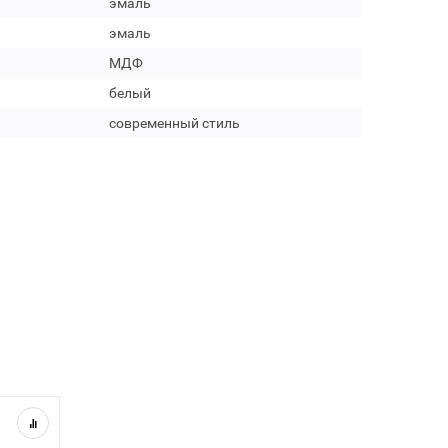
эмаль
эмаль
МДФ
белый
современный стиль