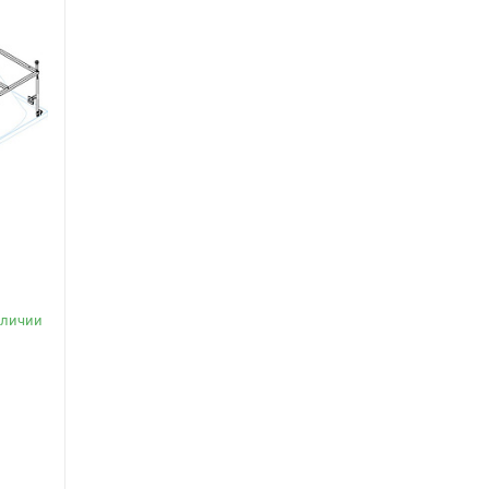
s
аличии