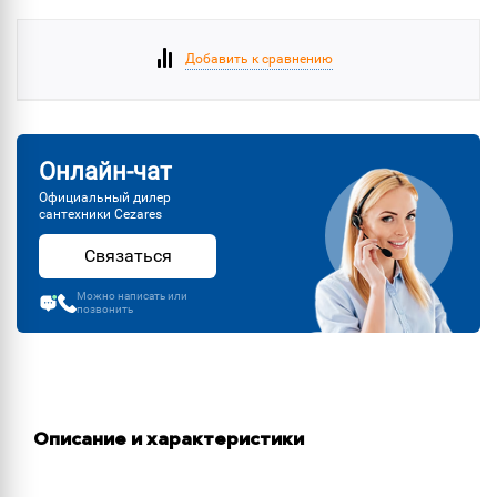
Добавить к сравнению
Онлайн-чат
Официальный дилер
сантехники Cezares
Связаться
Можно написать или
позвонить
Описание и характеристики