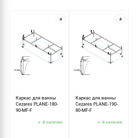
Каркас для ванны
Каркас для ванны
К
Cezares PLANE-180-
Cezares PLANE-190-
C
90-MF-F
80-MF-F
9
В наличии
В наличии