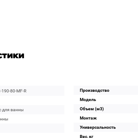
стики
Производство
-190-80-MF-R
Модель
Объем (м3)
с для ванны
Монтаж
анны
Универсальность
Вес, кг