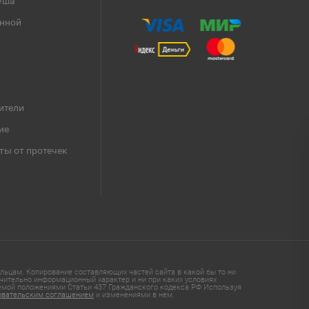
уша
анной
ители
ие
ты от протечек
ьцам. Копирование составляющих частей сайта в какой бы то ни
чительно информационный характер и ни при каких условиях
яемой положениями Статьи 437 Гражданского кодекса РФ Используя
овательским соглашением
и изменениями в нем.