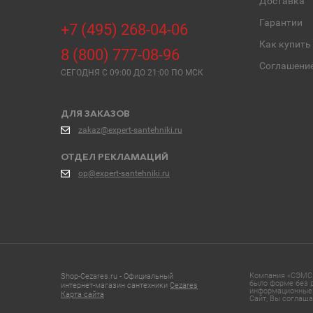
Доставка
Гарантии
+7 (495) 268-04-06
Как купить
8 (800) 777-08-96
Соглашени
СЕГОДНЯ C 09:00 ДО 21:00 ПО МСК
ДЛЯ ЗАКАЗОВ
zakaz@expert-santehniki.ru
ОТДЕЛ РЕКЛАМАЦИЙ
op@expert-santehniki.ru
Компания «СЭМС»
Shop-Cezares.ru - Официальный
было форме без р
интернет-магазин сантехники
Cezares
информационные 
Карта сайта
Сайт, Вы соглаша