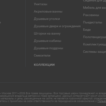
Сиденье для д
Унитазы
Мебель для в
Акриловые ванны
Раковины
Душевые уголки
е
Пьедесталы
Душевые двери и ограждения
Биде
Шторки на ванну
Полотенцесуш
Душевые кабины
Комплектующ
Душевые поддоны
Системы защи
Смесители
КОЛЛЕКЦИИ
 Москва 2011—2026 Все права защищены. Все торговые марки принадлежат их владел
азрешения владельца авторских прав запрещено. Данный интернет-сайт носит исклю
материалы и цены, размещенные на сайте, не является публичной офертой, определ
етесь с принятием на себя ответственности за периодическое ознакомление с
Польз