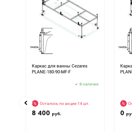
Каркас для ванны Cezares
Карка
PLANE-180-90-MF-F
PLANE
В наличии
Осталось по акции 14 шт.
О
%
%
8 400
0
руб.
ру