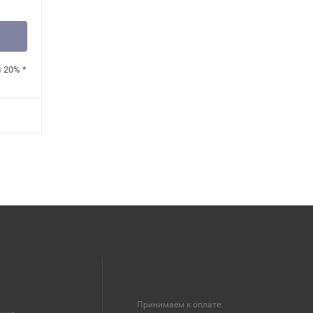
н
20%
*
Принимаем к оплате: