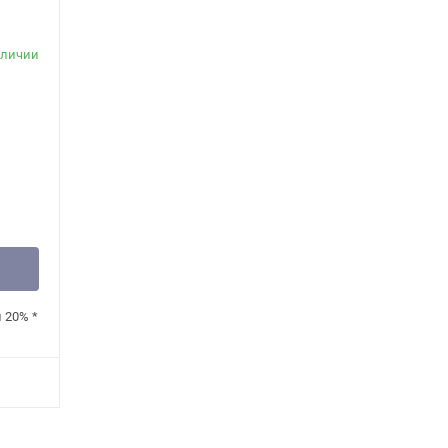
аличии
н
20%
*