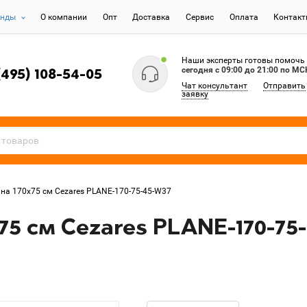
енды
О компании
Опт
Доставка
Сервис
Оплата
Контак
Наши эксперты готовы помочь
сегодня c 09:00 до 21:00 по МС
(495) 108-54-05
Чат консультант
Отправить
заявку
на 170х75 см Cezares PLANE-170-75-45-W37
75 см Cezares PLANE-170-75