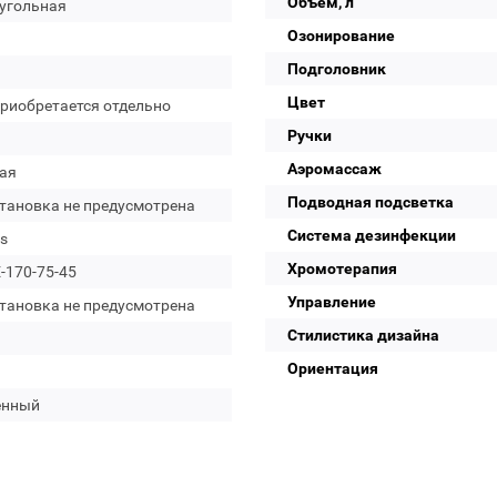
Объем, л
угольная
Озонирование
Подголовник
Цвет
приобретается отдельно
Ручки
Аэромассаж
ая
Подводная подсветка
становка не предусмотрена
Система дезинфекции
s
Хромотерапия
-170-75-45
Управление
становка не предусмотрена
Стилистика дизайна
Ориентация
енный