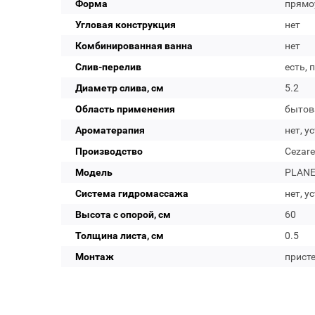
Форма
прямо
Угловая конструкция
нет
Комбинированная ванна
нет
Слив-перелив
есть, 
Диаметр слива, см
5.2
Область применения
бытов
Ароматерапия
нет, у
Производство
Cezare
Модель
PLANE
Система гидромассажа
нет, у
Высота с опорой, см
60
Толщина листа, см
0.5
Монтаж
прист