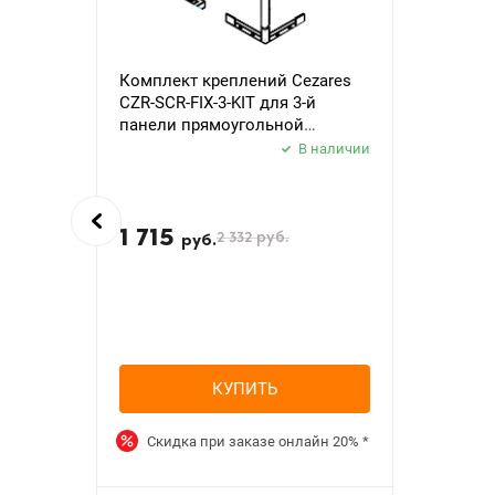
Комплект креплений Cezares
CZR-SCR-FIX-3-KIT для 3-й
панели прямоугольной
акриловой ванны
В наличии
1 715
2 332
руб.
руб.
КУПИТЬ
Скидка при заказе онлайн
20%
*