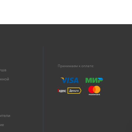
Принимаем к оплате:
уша
анной
ители
ие