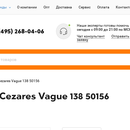
енды
О компании
Опт
Доставка
Сервис
Оплата
Контак
Наши эксперты готовы помочь
сегодня c 09:00 до 21:00 по МС
(495) 268-04-06
Чат консультант
Отправить
заявку
ezares Vague 138 50156
ezares Vague 138 50156