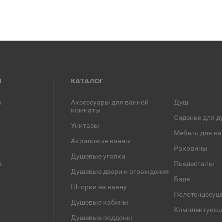
Я
КАТАЛОГ
и
Аксессуары для ванной
Душ
комнаты
Сиденье для д
Унитазы
Мебель для в
Акриловые ванны
Раковины
Душевые уголки
е
Пьедесталы
Душевые двери и ограждения
Биде
Шторки на ванну
Полотенцесуш
Душевые кабины
Комплектующ
Душевые поддоны