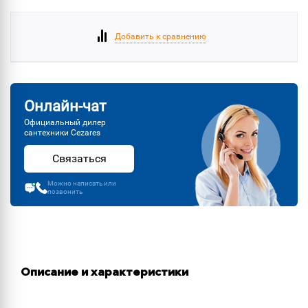
Добавить к сравнению
Онлайн-чат
Официальный дилер
сантехники Cezares
Связаться
Можно написать или
позвонить
Описание и характеристики