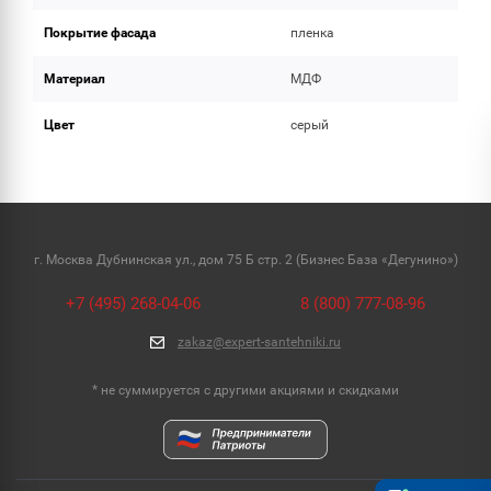
Покрытие фасада
пленка
Материал
МДФ
Цвет
серый
г. Москва Дубнинская ул., дом 75 Б стр. 2 (Бизнес База «Дегунино»)
+7 (495) 268-04-06
8 (800) 777-08-96
zakaz@expert-santehniki.ru
* не суммируется с другими акциями и скидками