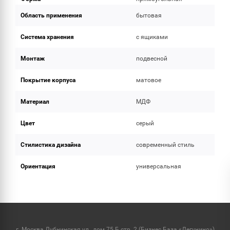
Область применения
бытовая
Система хранения
с ящиками
Монтаж
подвесной
Покрытие корпуса
матовое
Материал
МДФ
Цвет
серый
Стилистика дизайна
современный стиль
Ориентация
универсальная
г. Москва Дубнинская ул., дом 75 Б стр. 2 (Бизнес База «Дегунино»)