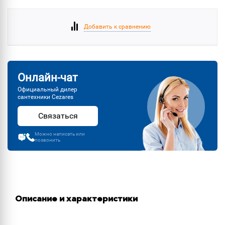
Добавить к сравнению
Онлайн-чат
Официальный дилер
сантехники Cezares
Связаться
Можно написать или
позвонить
Описание и характеристики