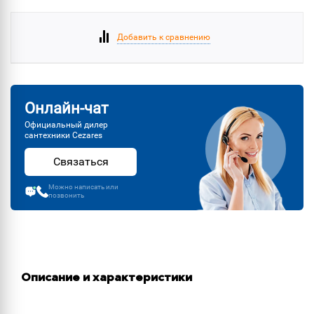
Добавить к сравнению
Онлайн-чат
Официальный дилер
сантехники Cezares
Связаться
Можно написать или
позвонить
Описание и характеристики