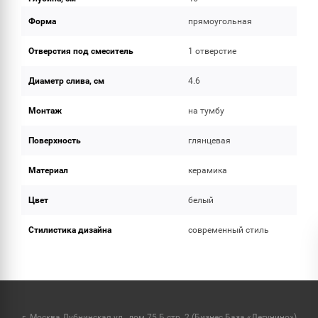
Форма
прямоугольная
Отверстия под смеситель
1 отверстие
Диаметр слива, см
4.6
Монтаж
на тумбу
Поверхность
глянцевая
Материал
керамика
Цвет
белый
Стилистика дизайна
современный стиль
г. Москва Дубнинская ул., дом 75 Б стр. 2 (Бизнес База «Дегунино»)