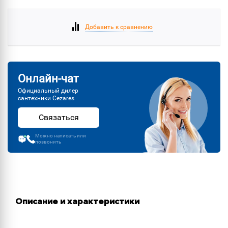
Добавить к сравнению
Онлайн-чат
Официальный дилер
сантехники Cezares
Связаться
Можно написать или
позвонить
Описание и характеристики