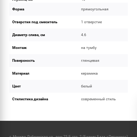
Форма
прямоугольная
Отверстия под смеситель
1 отверстие
Диаметр слива, см
4.6
Монтаж
на тумбу
Поверхность
глянцевая
Материал
керамика
Цвет
белый
Стилистика дизайна
современный стиль
г. Москва Дубнинская ул., дом 75 Б стр. 2 (Бизнес База «Дегунино»)