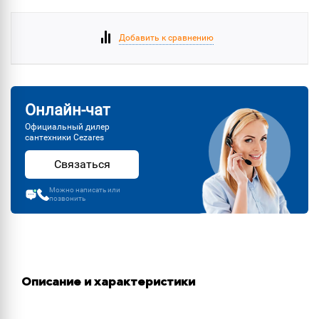
Добавить к сравнению
Онлайн-чат
Официальный дилер
сантехники Cezares
Связаться
Можно написать или
позвонить
Описание и характеристики