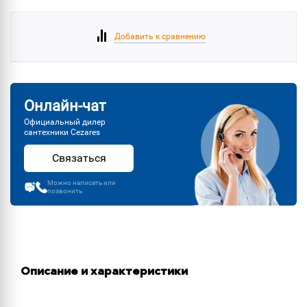
Добавить к сравнению
Онлайн-чат
Официальный дилер
сантехники Cezares
Связаться
Можно написать или
позвонить
Описание и характеристики