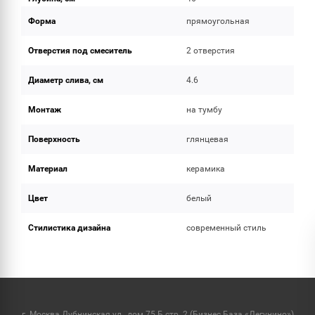
Форма
прямоугольная
Отверстия под смеситель
2 отверстия
Диаметр слива, см
4.6
Монтаж
на тумбу
Поверхность
глянцевая
Материал
керамика
Цвет
белый
Стилистика дизайна
современный стиль
г. Москва Дубнинская ул., дом 75 Б стр. 2 (Бизнес База «Дегунино»)