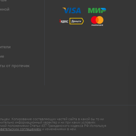
анной
ители
ие
ты от протечек
ьцам. Копирование составляющих частей сайта в какой бы то ни
чительно информационный характер и ни при каких условиях
яемой положениями Статьи 437 Гражданского кодекса РФ Используя
овательским соглашением
и изменениями в нем.