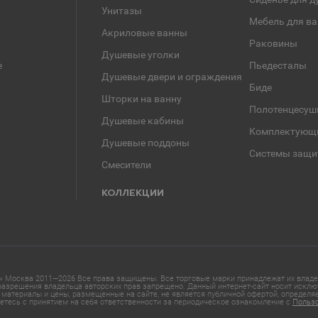
Унитазы
Мебель для в
Акриловые ванны
Раковины
Душевые уголки
е
Пьедесталы
Душевые двери и ограждения
Биде
Шторки на ванну
Полотенцесуш
Душевые кабины
Комплектующ
Душевые поддоны
Системы защи
Смесители
КОЛЛЕКЦИИ
 Москва 2011—2026 Все права защищены. Все торговые марки принадлежат их владел
азрешения владельца авторских прав запрещено. Данный интернет-сайт носит исклю
материалы и цены, размещенные на сайте, не является публичной офертой, определ
етесь с принятием на себя ответственности за периодическое ознакомление с
Польз