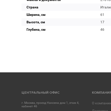
Страна
Итали
Ширина, см
61
Высота, см
17
Глубина, см
46
ЦЕНТРАЛЬНЫЙ ОФИС
КОМПАНИ
г. Москва, проезд Нансена дом 1, этаж 4,
О компани
кабинет 46
Доставка