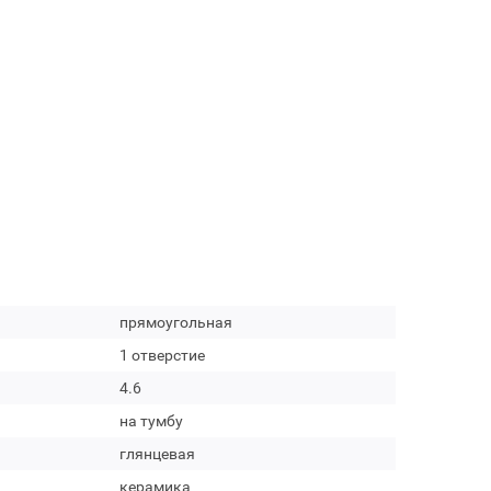
прямоугольная
1 отверстие
4.6
на тумбу
глянцевая
керамика