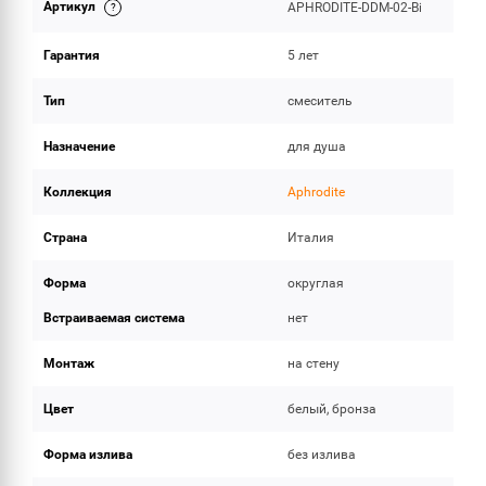
Артикул
APHRODITE-DDM-02-Bi
ОБЪЕМ ПОСТАВКИ
Гарантия
5 лет
Тип
смеситель
Назначение
для душа
Коллекция
Aphrodite
Страна
Италия
Форма
округлая
Встраиваемая система
нет
Монтаж
на стену
Цвет
белый, бронза
Форма излива
без излива