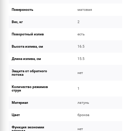
Поверхность
матовая
Вес, кг
2
Поворотный излив
есть
Высота излива, см
16.5
Длина излива, см
15.5
Защита от обратного
нет
потока
Количество режимов
1
струи
Материал
латунь
Цвет
бронза
Функция экономии
нет
расхода