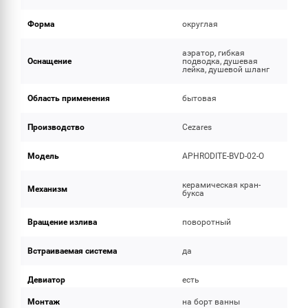
Форма
округлая
аэратор, гибкая
Оснащение
подводка, душевая
лейка, душевой шланг
Область применения
бытовая
Производство
Cezares
Модель
APHRODITE-BVD-02-O
керамическая кран-
Механизм
букса
Вращение излива
поворотный
Встраиваемая система
да
Девиатор
есть
Монтаж
на борт ванны