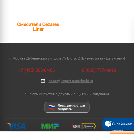
Смесители Cezares
Liner
г. Москва Дубнинская ул., дом 75 Б стр. 2 (Бизнес База «Дегунино»)
+7 (495) 268-04-06
8 (800) 777-08-96
zakaz@expert-santehniki.ru
* не суммируется с другими акциями и скидками
Онлайн-чат