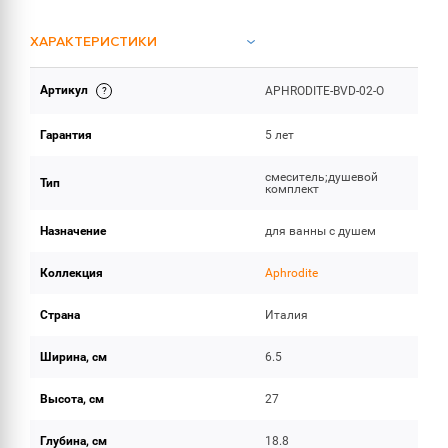
ХАРАКТЕРИСТИКИ
Артикул
APHRODITE-BVD-02-O
ОБЪЕМ ПОСТАВКИ
Гарантия
5 лет
смеситель;душевой
Тип
комплект
Назначение
для ванны с душем
Коллекция
Aphrodite
Страна
Италия
Ширина, см
6.5
Высота, см
27
Глубина, см
18.8