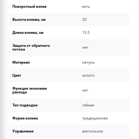
Поворотный излив
есть
Высота излива, см
20
Длина излива, см
15.5
Защита от обратного
нет
потока
Материал
латунь
Цвет
золото
Функция экономии
нет
расхода
Тип подводки
гибкая
Форма излива
традиционная
Управление
вентильное