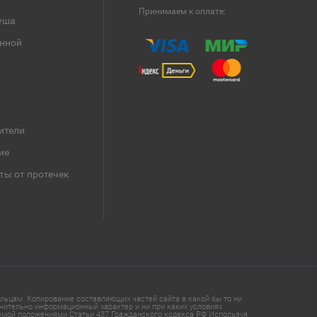
Принимаем к оплате:
уша
анной
ители
ие
ты от протечек
ьцам. Копирование составляющих частей сайта в какой бы то ни
чительно информационный характер и ни при каких условиях
яемой положениями Статьи 437 Гражданского кодекса РФ Используя