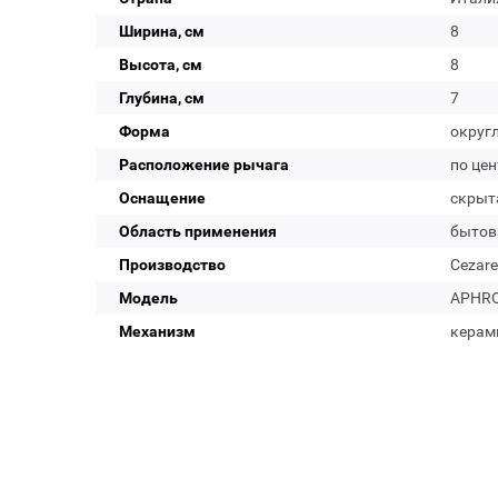
Ширина, см
8
Высота, см
8
Глубина, см
7
Форма
округ
Расположение рычага
по цен
Оснащение
скрыт
Область применения
бытов
Производство
Cezare
Модель
APHRO
Механизм
керам