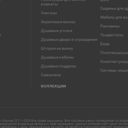
комнаты
Сиденье для д
Унитазы
Мебель для в
Акриловые ванны
Раковины
Душевые уголки
е
Пьедесталы
Душевые двери и ограждения
Биде
Шторки на ванну
Полотенцесуш
Душевые кабины
Комплектующ
Душевые поддоны
Системы защи
Смесители
КОЛЛЕКЦИИ
 Москва 2011—2026 Все права защищены. Все торговые марки принадлежат их владел
азрешения владельца авторских прав запрещено. Данный интернет-сайт носит исклю
материалы и цены, размещенные на сайте, не является публичной офертой, определ