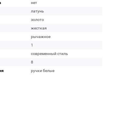
а
нет
латунь
золото
жесткая
рычажное
1
современный стиль
8
ия
ручки белые