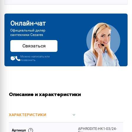
Онлайн-чат
Официальный дилер
сантехники Cezares
Связаться
Можно написать или
позвонить
Описание и характеристики
ХАРАКТЕРИСТИКИ
APHRODITE-HK1-03/24-
Артикул
ОБЪЕМ ПОСТАВКИ