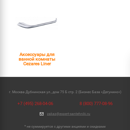
Аксессуары для
ванной комнаты
Cezares Liner
г. Москва Дубнинская ул., дом 75 Б стр. 2 (Бизнес База «Дегунино»)
+7 (495) 268-04-06
8 (800) 777-08-96
zakaz@expert-santehniki.ru
* не суммируется с другими акциями и скидками