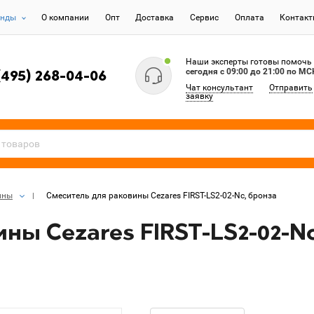
енды
О компании
Опт
Доставка
Сервис
Оплата
Контак
Наши эксперты готовы помочь
сегодня c 09:00 до 21:00 по МС
(495) 268-04-06
Чат консультант
Отправить
заявку
ины
Смеситель для раковины Cezares FIRST-LS2-02-Nc, бронза
ны Cezares FIRST-LS2-02-N