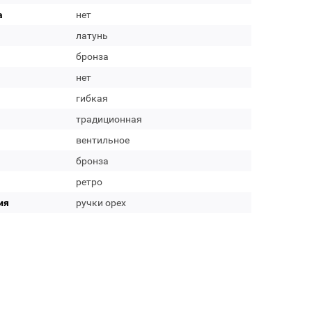
а
нет
латунь
бронза
нет
гибкая
традиционная
вентильное
бронза
ретро
ия
ручки орех