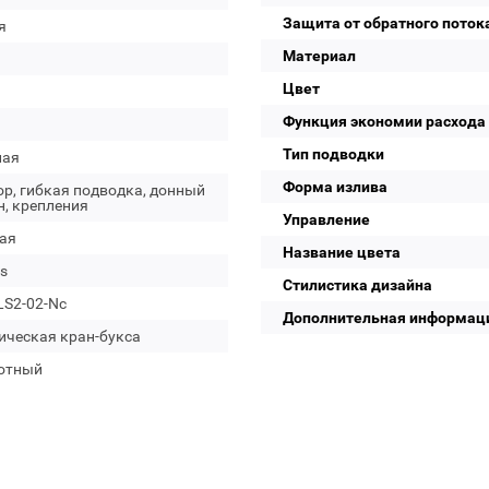
Защита от обратного поток
я
Материал
Цвет
Функция экономии расхода
Тип подводки
лая
Форма излива
р, гибкая подводка, донный
н, крепления
Управление
ая
Название цвета
s
Стилистика дизайна
LS2-02-Nc
Дополнительная информац
ическая кран-букса
отный