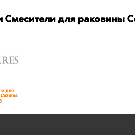
 Смесители для раковины C
ли для
Cezares
y