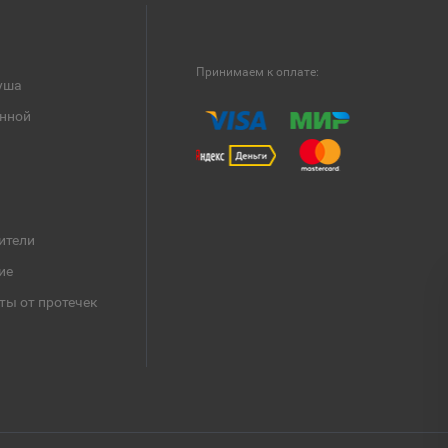
Принимаем к оплате:
уша
анной
ители
ие
ты от протечек