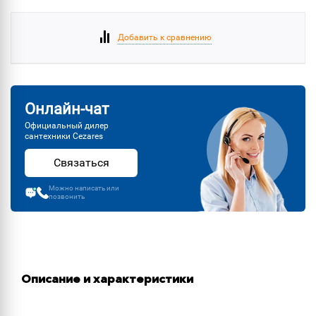
Добавить к сравнению
Онлайн-чат
Официальный дилер
сантехники Cezares
Связаться
Можно написать или
позвонить
Описание и характеристики