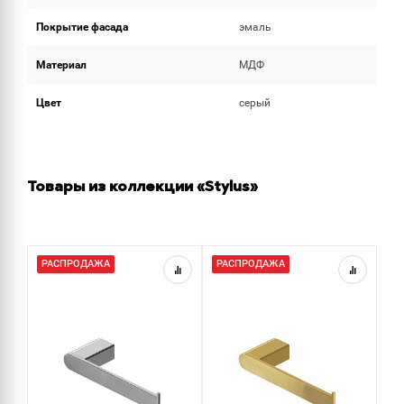
Покрытие фасада
эмаль
Материал
МДФ
Цвет
серый
Товары из коллекции «Stylus»
РАСПРОДАЖА
РАСПРОДАЖА
Р