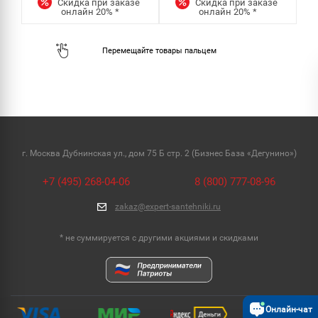
Скидка при заказе
Скидка при заказе
онлайн
20%
*
онлайн
20%
*
г. Москва Дубнинская ул., дом 75 Б стр. 2 (Бизнес База «Дегунино»)
+7 (495) 268-04-06
8 (800) 777-08-96
zakaz@expert-santehniki.ru
* не суммируется с другими акциями и скидками
Онлайн-чат