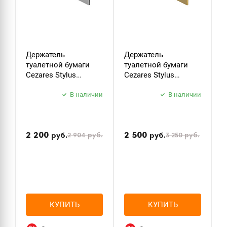
Держатель
Держатель
К
туалетной бумаги
туалетной бумаги
C
Cezares Stylus
Cezares Stylus
S
STYLUS-PH-01 хром
STYLUS-PH-BORO
б
В наличии
брашированное
В наличии
з
золото
2 200
2 500
2 904
руб.
3 250
руб.
руб.
руб.
КУПИТЬ
КУПИТЬ