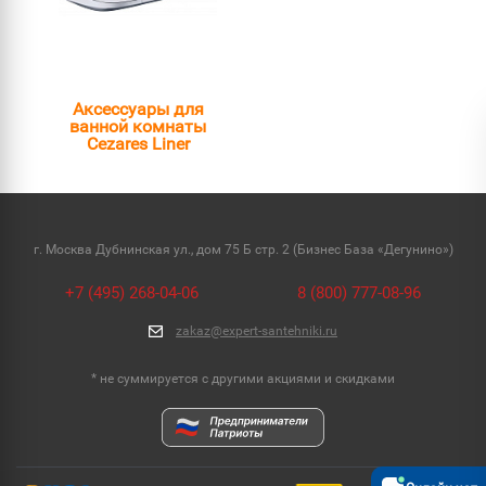
Аксессуары для
ванной комнаты
Cezares Liner
г. Москва Дубнинская ул., дом 75 Б стр. 2 (Бизнес База «Дегунино»)
+7 (495) 268-04-06
8 (800) 777-08-96
zakaz@expert-santehniki.ru
* не суммируется с другими акциями и скидками