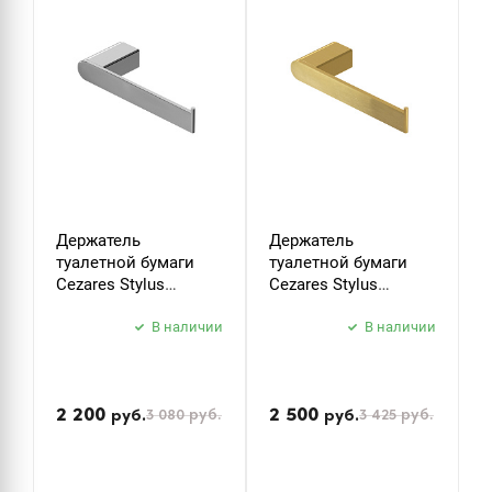
Держатель
Держатель
К
туалетной бумаги
туалетной бумаги
C
Cezares Stylus
Cezares Stylus
S
STYLUS-PH-01 хром
STYLUS-PH-BORO
б
В наличии
брашированное
В наличии
з
золото
2 200
2 500
3 080
руб.
3 425
руб.
руб.
руб.