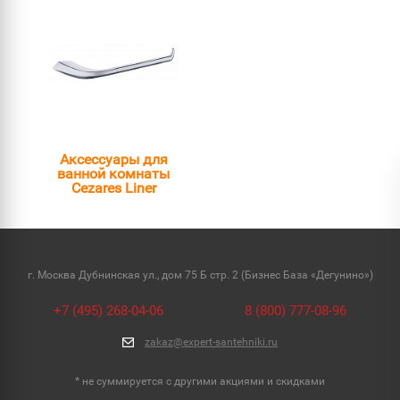
Аксессуары для
ванной комнаты
Cezares Liner
г. Москва Дубнинская ул., дом 75 Б стр. 2 (Бизнес База «Дегунино»)
+7 (495) 268-04-06
8 (800) 777-08-96
zakaz@expert-santehniki.ru
* не суммируется с другими акциями и скидками