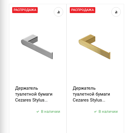
РАСПРОДАЖА
РАСПРОДАЖА
Р
Держатель
Держатель
К
туалетной бумаги
туалетной бумаги
C
Cezares Stylus
Cezares Stylus
S
STYLUS-PH-01 хром
STYLUS-PH-BORO
б
В наличии
брашированное
В наличии
з
золото