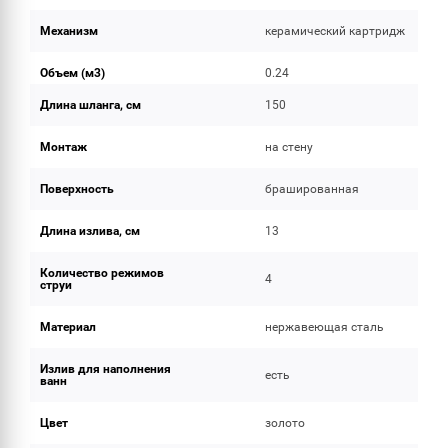
Механизм
керамический картридж
Объем (м3)
0.24
Длина шланга, см
150
Монтаж
на стену
Поверхность
брашированная
Длина излива, см
13
Количество режимов
4
струи
Материал
нержавеющая сталь
Излив для наполнения
есть
ванн
Цвет
золото