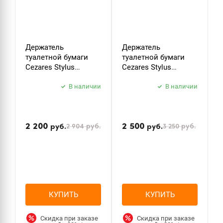
Держатель
Держатель
К
туалетной бумаги
туалетной бумаги
C
Cezares Stylus
Cezares Stylus
S
STYLUS-PH-01 хром
STYLUS-PH-BORO
б
В наличии
брашированное
В наличии
з
золото
2 200
2 500
2 904
руб.
3 250
руб.
руб.
руб.
КУПИТЬ
КУПИТЬ
Скидка при заказе
Скидка при заказе