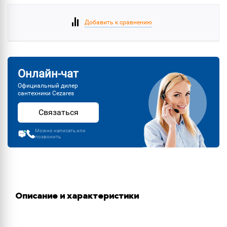
Добавить к сравнению
Онлайн-чат
Официальный дилер
сантехники Cezares
Связаться
Можно написать или
позвонить
Описание и характеристики