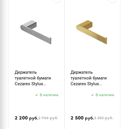
Держатель
Держатель
К
туалетной бумаги
туалетной бумаги
C
Cezares Stylus
Cezares Stylus
S
STYLUS-PH-01 хром
STYLUS-PH-BORO
б
В наличии
брашированное
В наличии
з
золото
2 200
2 500
2 904
руб.
3 250
руб.
руб.
руб.