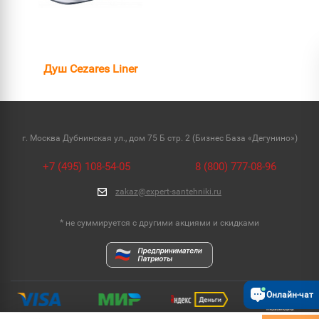
Душ Cezares Liner
г. Москва Дубнинская ул., дом 75 Б стр. 2 (Бизнес База «Дегунино»)
+7 (495) 108-54-05
8 (800) 777-08-96
zakaz@expert-santehniki.ru
* не суммируется с другими акциями и скидками
Онлайн-чат