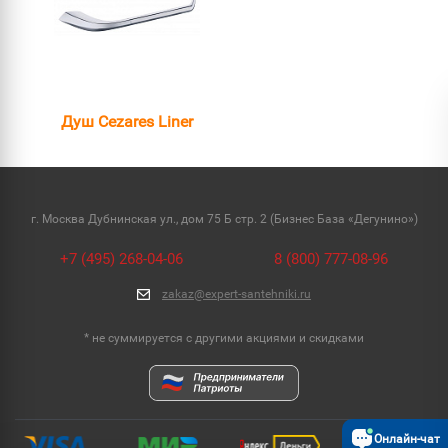
Душ Cezares Liner
г. Москва Дубнинская ул., дом 75 Б стр. 2 (Бизнес База «Дегунино»)
+7 (495) 268-04-06
8 (800) 777-08-96
zakaz@expert-santehniki.ru
* не суммируется с другими акциями и скидками
Онлайн-чат