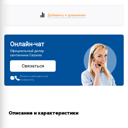
Добавить к сравнению
Онлайн-чат
Официальный дилер
сантехники Cezares
Связаться
Можно написать или
позвонить
Описание и характеристики