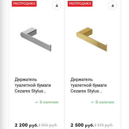
РАСПРОДАЖА
РАСПРОДАЖА
Р
Держатель
Держатель
К
туалетной бумаги
туалетной бумаги
C
Cezares Stylus
Cezares Stylus
S
STYLUS-PH-01 хром
STYLUS-PH-BORO
б
В наличии
брашированное
В наличии
з
золото
2 200
2 500
3 036
руб.
3 375
руб.
руб.
руб.