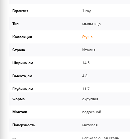
Гарантия
1 год
Тип
мыльница
Коллекция
Stylus
Страна
Италия
Ширина, см
14.5
Высота, см
4.8
Глубина, см
11.7
Форма
округлая
Монтаж
подвесной
Поверхность
матовая
нержавеющая сталь,