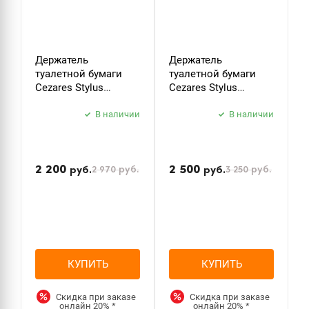
Держатель
Держатель
К
туалетной бумаги
туалетной бумаги
C
Cezares Stylus
Cezares Stylus
S
STYLUS-PH-01 хром
STYLUS-PH-BORO
б
В наличии
брашированное
В наличии
з
золото
2 200
2 500
2 970
руб.
3 250
руб.
руб.
руб.
КУПИТЬ
КУПИТЬ
Скидка при заказе
Скидка при заказе
онлайн
20%
*
онлайн
20%
*