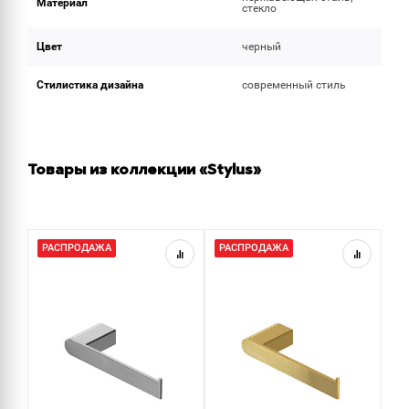
Материал
стекло
Цвет
черный
Стилистика дизайна
современный стиль
Товары из коллекции «Stylus»
РАСПРОДАЖА
РАСПРОДАЖА
Р