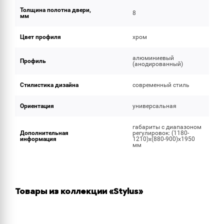
Толщина полотна двери,
8
мм
Цвет профиля
хром
алюминиевый
Профиль
(анодированный)
Стилистика дизайна
современный стиль
Ориентация
универсальная
габариты с диапазоном
Дополнительная
регулировок: (1180-
информация
1210)х(880-900)х1950
мм
Товары из коллекции «Stylus»