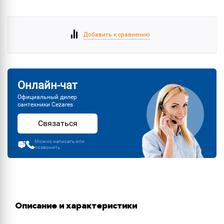
Добавить к сравнению
Онлайн-чат
Официальный дилер
сантехники Cezares
Связаться
Можно написать или
позвонить
Описание и характеристики