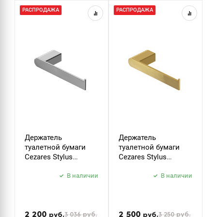
РАСПРОДАЖА
РАСПРОДАЖА
Р
Держатель
Держатель
К
туалетной бумаги
туалетной бумаги
C
Cezares Stylus
Cezares Stylus
S
STYLUS-PH-01 хром
STYLUS-PH-BORO
б
В наличии
брашированное
В наличии
з
золото
2 200
2 500
3 036
руб.
3 250
руб.
руб.
руб.