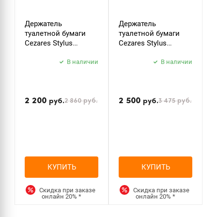
Держатель
Держатель
К
туалетной бумаги
туалетной бумаги
C
Cezares Stylus
Cezares Stylus
S
STYLUS-PH-01 хром
STYLUS-PH-BORO
б
В наличии
брашированное
В наличии
з
золото
2 200
2 500
2 860
руб.
3 475
руб.
руб.
руб.
КУПИТЬ
КУПИТЬ
Скидка при заказе
Скидка при заказе
онлайн
20%
*
онлайн
20%
*