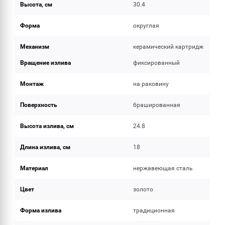
Высота, см
30.4
Форма
округлая
Механизм
керамический картридж
Вращение излива
фиксированный
Монтаж
на раковину
Поверхность
брашированная
Высота излива, см
24.8
Длина излива, см
18
Материал
нержавеющая сталь
Цвет
золото
Форма излива
традиционная