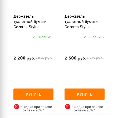
Держатель
Держатель
К
туалетной бумаги
туалетной бумаги
C
Cezares Stylus
Cezares Stylus
S
STYLUS-PH-01 хром
STYLUS-PH-BORO
б
В наличии
брашированное
В наличии
з
золото
2 200
2 500
3 036
руб.
3 375
руб.
руб.
руб.
КУПИТЬ
КУПИТЬ
Скидка при заказе
Скидка при заказе
онлайн
20%
*
онлайн
20%
*