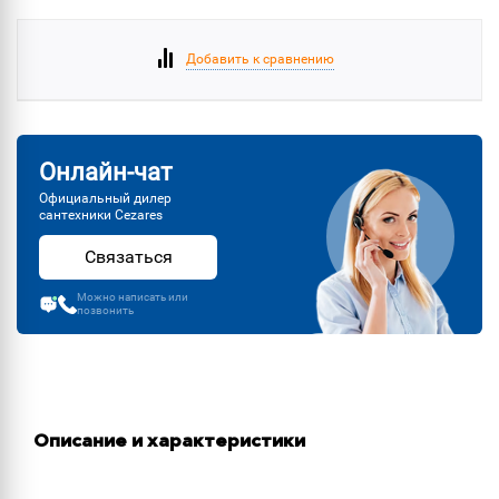
Добавить к сравнению
Онлайн-чат
Официальный дилер
сантехники Cezares
Связаться
Можно написать или
позвонить
Описание и характеристики