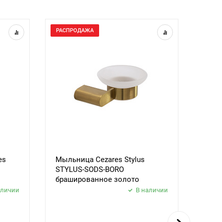
РАСПРОДАЖА
РАСП
es
Мыльница Cezares Stylus
Поло
STYLUS-SODS-BORO
Styl
брашированное золото
браш
аличии
В наличии