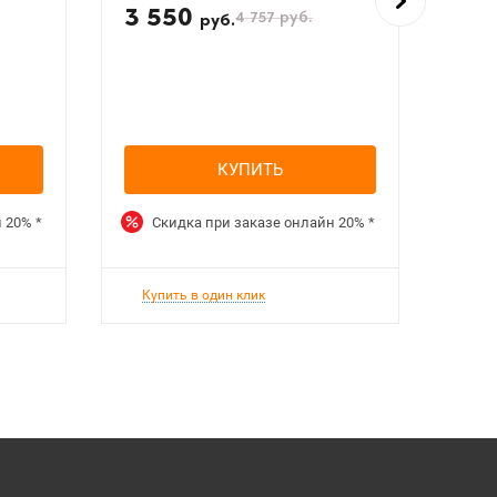
3 550
4 
4 757
руб.
руб.
КУПИТЬ
н
20%
*
Скидка при заказе онлайн
20%
*
Ск
Купить в один клик
Куп