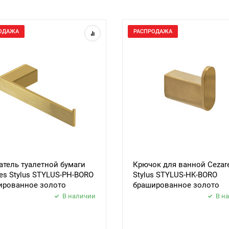
ОДАЖА
РАСПРОДАЖА
тель туалетной бумаги
Крючок для ванной Cezar
es Stylus STYLUS-PH-BORO
Stylus STYLUS-HK-BORO
ированное золото
брашированное золото
В наличии
В н