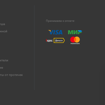
Принимаем к оплате:
уша
анной
ители
ие
ты от протечек