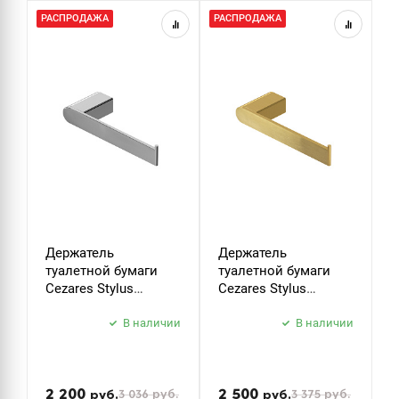
РАСПРОДАЖА
РАСПРОДАЖА
Р
Держатель
Держатель
К
туалетной бумаги
туалетной бумаги
C
Cezares Stylus
Cezares Stylus
S
STYLUS-PH-01 хром
STYLUS-PH-BORO
б
В наличии
брашированное
В наличии
з
золото
2 200
2 500
3 036
руб.
3 375
руб.
руб.
руб.