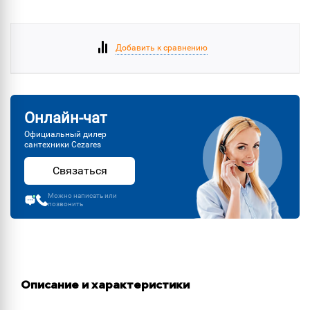
Добавить к сравнению
Онлайн-чат
Официальный дилер
сантехники Cezares
Связаться
Можно написать или
позвонить
Описание и характеристики