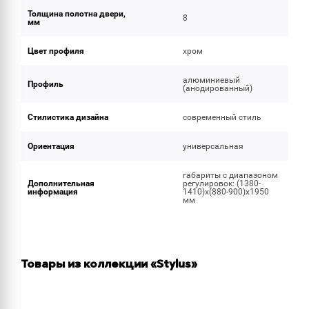
Толщина полотна двери,
8
мм
Цвет профиля
хром
алюминиевый
Профиль
(анодированный)
Стилистика дизайна
современный стиль
Ориентация
универсальная
габариты с диапазоном
Дополнительная
регулировок: (1380-
информация
1410)х(880-900)х1950
мм
Товары из коллекции «Stylus»