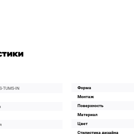
стики
Форма
S-TUMS-IN
Монтаж
Поверхность
н
Материал
Цвет
я
Стилистика дизайна