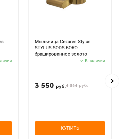
es
Мыльница Cezares Stylus
Поло
STYLUS-SODS-BORO
Styl
брашированное золото
браш
аличии
В наличии
3 550
4 
4 864
руб.
руб.
КУПИТЬ