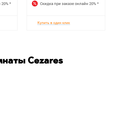
н
20%
*
Скидка при заказе онлайн
20%
*
Ск
Купить в один клик
Куп
мнаты Cezares