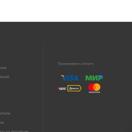
Принимаем к оплате:
уша
анной
ители
ие
ты от протечек