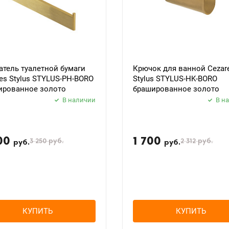
тель туалетной бумаги
Крючок для ванной Cezar
es Stylus STYLUS-PH-BORO
Stylus STYLUS-HK-BORO
ированное золото
брашированное золото
В наличии
В н
00
1 700
3 250
руб.
2 312
руб.
руб.
руб.
КУПИТЬ
КУПИТЬ