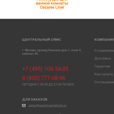
ванной комнаты
Cezares Liner
ЦЕНТРАЛЬНЫЙ ОФИС
КОМПАНИ
г. Москва, проезд Нансена дом 1, этаж 4,
О компани
кабинет 46
Доставка
Гарантии
+7 (495) 108-54-05
Как купить
8 (800) 777-08-96
Соглашени
СЕГОДНЯ C 09:00 ДО 21:00 ПО МСК
ДЛЯ ЗАКАЗОВ
zakaz@expert-santehniki.ru