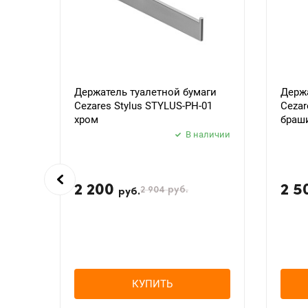
Держатель туалетной бумаги
Держа
Cezares Stylus STYLUS-PH-01
Cezar
хром
браш
В наличии
2 200
2 5
2 904
руб.
руб.
КУПИТЬ