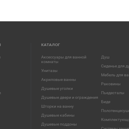
Я
КАТАЛОГ
и
Аксессуары для ванной
Душ
комнаты
Сиденье для д
Унитазы
Мебель для в
Акриловые ванны
Раковины
Душевые уголки
е
Пьедесталы
Душевые двери и ограждения
Биде
Шторки на ванну
Полотенцесуш
Душевые кабины
Комплектующ
Душевые поддоны
Системы защи