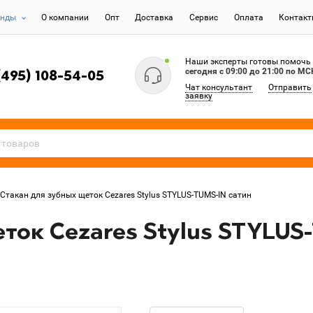
енды
О компании
Опт
Доставка
Сервис
Оплата
Контак
Наши эксперты готовы помочь
сегодня c 09:00 до 21:00 по МС
(495) 108-54-05
Чат консультант
Отправить
заявку
Стакан для зубных щеток Cezares Stylus STYLUS-TUMS-IN сатин
ток Cezares Stylus STYLUS