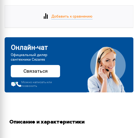
Добавить к сравнению
Онлайн-чат
Официальный дилер
сантехники Cezares
Связаться
Можно написать или
позвонить
Описание и характеристики