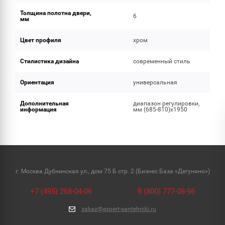
Толщина полотна двери,
6
мм
Цвет профиля
хром
Стилистика дизайна
современный стиль
Ориентация
универсальная
Дополнительная
диапазон регулировки,
информация
мм (685-810)х1950
г. Москва Дубнинская ул., дом 75 Б стр. 2 (Бизнес База «Дегунино»)
+7 (495) 268-04-06
8 (800) 777-08-96
zakaz@expert-santehniki.ru