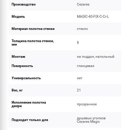
Производство
Cezares
Модель
MAGIC-40-FIX-C-Cr-L
Материал полотна стенки
стекло
Толщина полотна стенки,
8
мм
Монтаж
на поддон, напольный
Поверхность
глянцевая
Универсальность
нет
Вес, кг
21
Исполнение полотна
прозрачное
двери
душевых уголков
Подходит только для
Cezares Magic