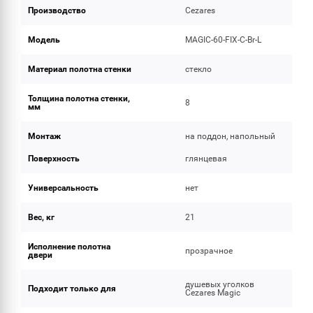
Производство
Cezares
Модель
MAGIC-60-FIX-C-Br-L
Материал полотна стенки
стекло
Толщина полотна стенки,
8
мм
Монтаж
на поддон, напольный
Поверхность
глянцевая
Универсальность
нет
Вес, кг
21
Исполнение полотна
прозрачное
двери
душевых уголков
Подходит только для
Cezares Magic