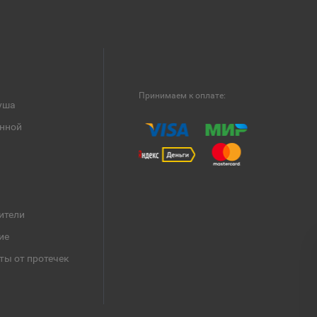
Принимаем к оплате:
уша
анной
ители
ие
ты от протечек