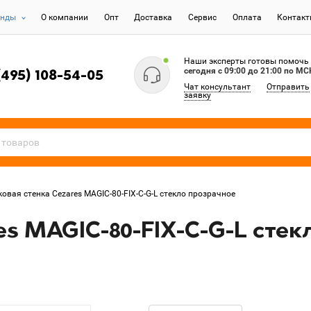
енды
О компании
Опт
Доставка
Сервис
Оплата
Контак
Наши эксперты готовы помочь
сегодня c 09:00 до 21:00 по МС
(495) 108-54-05
Чат консультант
Отправить
заявку
ковая стенка Cezares MAGIC-80-FIX-C-G-L стекло прозрачное
es MAGIC-80-FIX-C-G-L сте