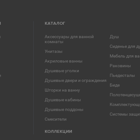
Я
КАТАЛОГ
и
Аксессуары для ванной
Душ
комнаты
Сиденье для д
Унитазы
Мебель для в
Акриловые ванны
Раковины
Душевые уголки
е
Пьедесталы
Душевые двери и ограждения
Биде
Шторки на ванну
Полотенцесуш
Душевые кабины
Комплектующ
Душевые поддоны
Системы защи
Смесители
КОЛЛЕКЦИИ