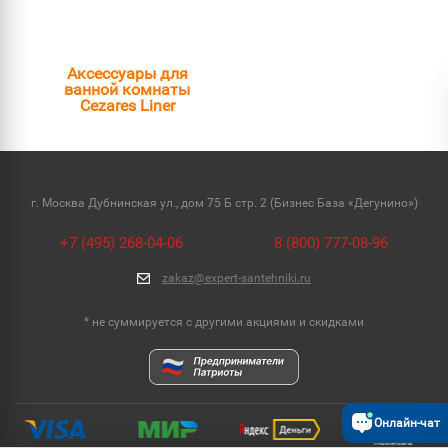
Аксессуары для
ванной комнаты
Cezares Liner
г. Москва Дубнинская ул., дом 75 Б стр. 2 (Бизнес База «Дегунино»)
+7 (495) 268-04-06
8 (800) 777-08-96
zakaz@expert-santehniki.ru
* не суммируется с другими акциями и скидками
Онлайн-чат