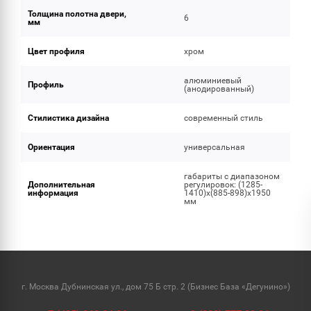
Толщина полотна двери,
6
мм
Цвет профиля
хром
алюминиевый
Профиль
(анодированный)
Стилистика дизайна
современный стиль
Ориентация
универсальная
габариты с диапазоном
Дополнительная
регулировок: (1285-
информация
1410)x(885-898)x1950
мм
г. Москва Дубнинская ул., дом 75 Б стр. 2 (Бизнес База «Дегунино»)