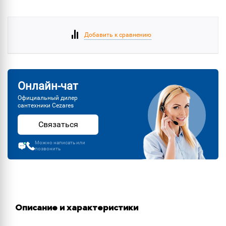
Добавить к сравнению
Онлайн-чат
Официальный дилер
сантехники Cezares
Связаться
Можно написать или
позвонить
Описание и характеристики