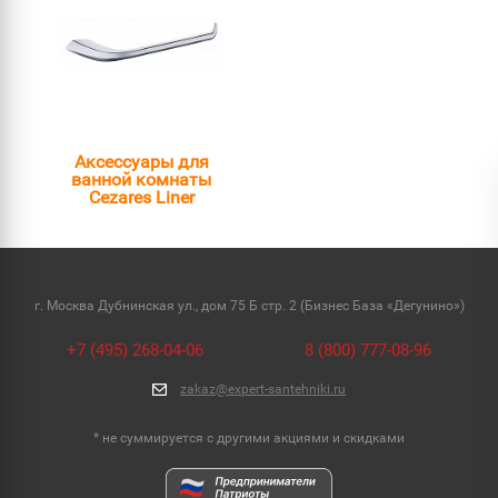
Аксессуары для
ванной комнаты
Cezares Liner
г. Москва Дубнинская ул., дом 75 Б стр. 2 (Бизнес База «Дегунино»)
+7 (495) 268-04-06
8 (800) 777-08-96
zakaz@expert-santehniki.ru
* не суммируется с другими акциями и скидками