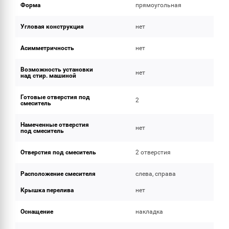
Форма
прямоугольная
Угловая конструкция
нет
Асимметричность
нет
Возможность установки
нет
над стир. машиной
Готовые отверстия под
2
смеситель
Намеченные отверстия
нет
под смеситель
Отверстия под смеситель
2 отверстия
Расположение смесителя
слева, справа
Крышка перелива
нет
Оснащение
накладка