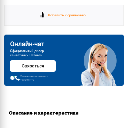
Добавить к сравнению
Онлайн-чат
Официальный дилер
сантехники Cezares
Связаться
Можно написать или
позвонить
Описание и характеристики