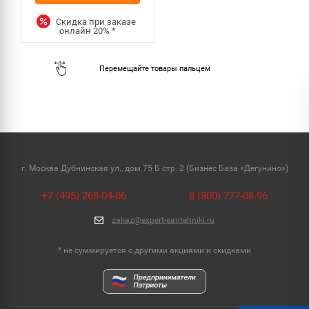
Скидка при заказе
онлайн
20%
*
г. Москва Дубнинская ул., дом 75 Б стр. 2 (Бизнес База «Дегунино»)
+7 (495) 268-04-06
8 (800) 777-08-96
zakaz@expert-santehniki.ru
* не суммируется с другими акциями и скидками