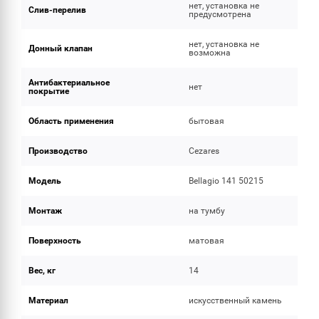
нет, установка не
Слив-перелив
предусмотрена
нет, установка не
Донный клапан
возможна
Антибактериальное
нет
покрытие
Область применения
бытовая
Производство
Cezares
Модель
Bellagio 141 50215
Монтаж
на тумбу
Поверхность
матовая
Вес, кг
14
Материал
искусственный камень