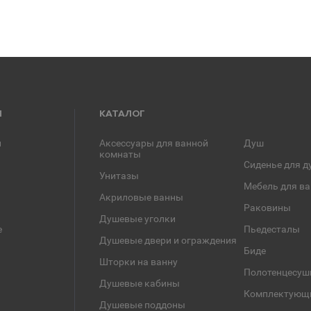
Я
КАТАЛОГ
и
Аксессуары для ванной
Душ
комнаты
Сиденье для д
Унитазы
Мебель для в
Акриловые ванны
Раковины
Душевые уголки
е
Пьедесталы
Душевые двери и ограждения
Биде
Шторки на ванну
Полотенцесуш
Душевые кабины
Комплектующ
Душевые поддоны