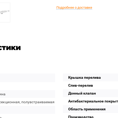
Подробнее о доставке
стики
Крышка перелива
Слив-перелив
Донный клапан
ина
Антибактериальное покры
секционная, полувстраиваемая
Область применения
Производство
я