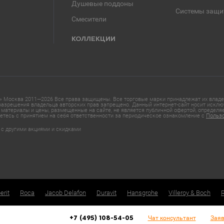
Душевые поддоны
Системы защи
Смесители
КОЛЛЕКЦИИ
 Москва 2011—2026 Все права защищены. Все торговые марки принадлежат их владел
азрешения владельца авторских прав запрещено. Данный интернет-сайт носит исклю
материалы и цены, размещенные на сайте, не является публичной офертой, определ
етесь с принятием на себя ответственности за периодическое ознакомление с
Польз
 с другими акциями и скидками
erit
Roca
Jacob Delafon
Duravit
Hansgrohe
Villeroy & Boch
Чат консультант
Заяв
+7 (495) 108-54-05