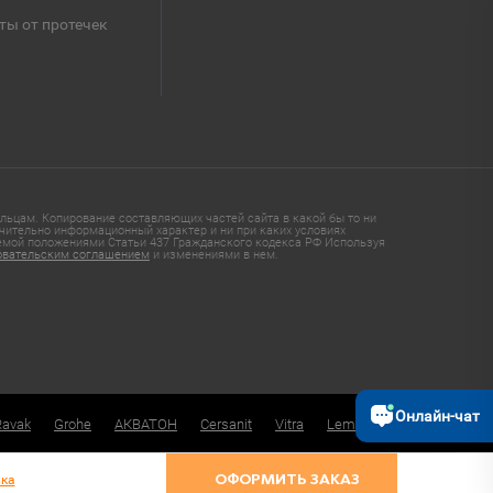
ты от протечек
ьцам. Копирование составляющих частей сайта в какой бы то ни
чительно информационный характер и ни при каких условиях
яемой положениями Статьи 437 Гражданского кодекса РФ Используя
овательским соглашением
и изменениями в нем.
Онлайн-чат
Ravak
Grohe
АКВАТОН
Cersanit
Vitra
Lemark
ка
ОФОРМИТЬ ЗАКАЗ