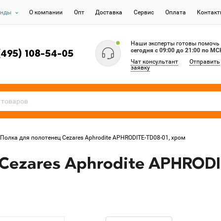
енды
О компании
Опт
Доставка
Сервис
Оплата
Контак
Наши эксперты готовы помочь
сегодня c 09:00 до 21:00 по МС
(495) 108-54-05
Чат консультант
Отправить
заявку
Полка для полотенец Cezares Aphrodite APHRODITE-TD08-01, хром
Cezares Aphrodite APHRODI