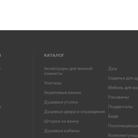
Я
КАТАЛОГ
и
Аксессуары для ванной
Душ
комнаты
Сиденье для д
Унитазы
Мебель для в
Акриловые ванны
Раковины
Душевые уголки
е
Пьедесталы
Душевые двери и ограждения
Биде
Шторки на ванну
Полотенцесуш
Душевые кабины
Комплектующ