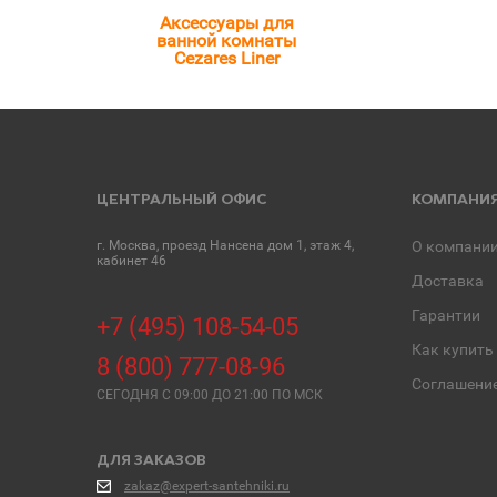
Аксессуары для
ванной комнаты
Cezares Liner
ЦЕНТРАЛЬНЫЙ ОФИС
КОМПАНИ
г. Москва, проезд Нансена дом 1, этаж 4,
О компани
кабинет 46
Доставка
Гарантии
+7 (495) 108-54-05
Как купить
8 (800) 777-08-96
Соглашени
СЕГОДНЯ C 09:00 ДО 21:00 ПО МСК
ДЛЯ ЗАКАЗОВ
zakaz@expert-santehniki.ru