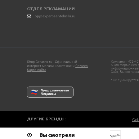
ОТДЕЛ РЕКЛАМАЦИЙ
op@expert-santehniki.ru
Компания «СЭМС»
Shop-Cezares.ru - Официальный
было форме без р
интернет-магазин сантехники
Cezares
информационные 
Карта сайта
Сайт, Вы соглаша
* не суммируется
ДРУГИЕ БРЕНДЫ:
Geb
Вы смотрели