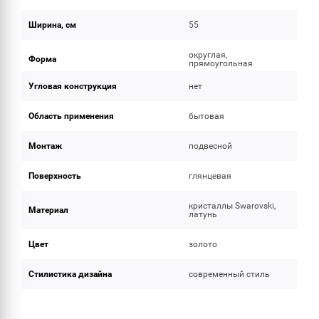
Ширина, см
55
округлая,
Форма
прямоугольная
Угловая конструкция
нет
Область применения
бытовая
Монтаж
подвесной
Поверхность
глянцевая
кристаллы Swarovski,
Материал
латунь
Цвет
золото
Стилистика дизайна
современный стиль